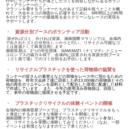
行中にランナーたちが落としたゴミを回収しながら走るボラン
ティアランナーのこと。
マラソンを愛するランナーたちがあえて記録を狙うとことを離
れて、大会をエコの側面から応援するために、6時間以上の時間
をかけて全ランナーの最後尾を走りクリーンなレースの実現を
サポートします。
・ 資源分別ブースのボランティア活動
混ぜればゴミ、分ければ資源。湘南国際マラソンでは、会場内
で出されたゴミの分別をしっかりと行い、リサイクル可能なゴ
ミは資源として再度活用します。
湘南貿易は、2つの学生団体、NAMIMATI（ナミマチ）とニュー
コロンブスの協力を得て、会場内に設置される資源分別ブース
（ゴミ捨て場）でのゴミ分別をお手伝いします。
・ リサイクルプラスチックを使った荷物袋の協賛を
ランナーの皆さんの着替えなどの荷物をレース中に預かるための
荷物袋を、昨年大会終了後に回収した約13,000枚の荷物袋とその
他の再生ポリエチレンを原料として配合した環境に配慮した材料
で作成しています。
また、今年の使用済み荷物袋は、回収し
て、来年の荷物袋に循環させる予定です。
・ プラスチックリサイクルの体験イベントの開催
会場内の湘南貿易ブースでは、プラスチックリサイクルをもっ
と身近にするさまざまな体験イベントを開催します。
湘南国際マラソンにご来場予定の方は、ぜひイベント参加し
て、リサイクルを実際に体験してみてください！
（なお、一部
イベントは有償となりますのでご了承ください）