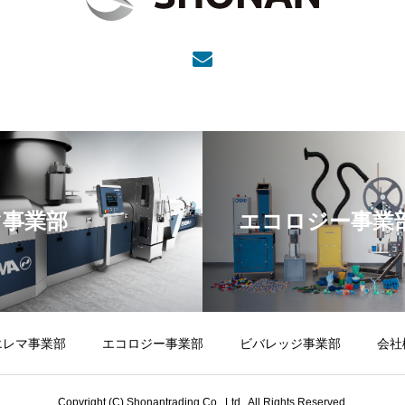
マ事業部
エコロジー事業
エレマ事業部
エコロジー事業部
ビバレッジ事業部
会社
Copyright (C) Shonantrading.Co., Ltd., All Rights Reserved.