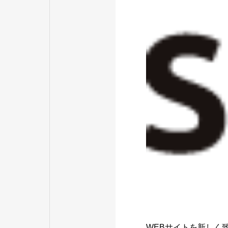
WEBサイトを新しく