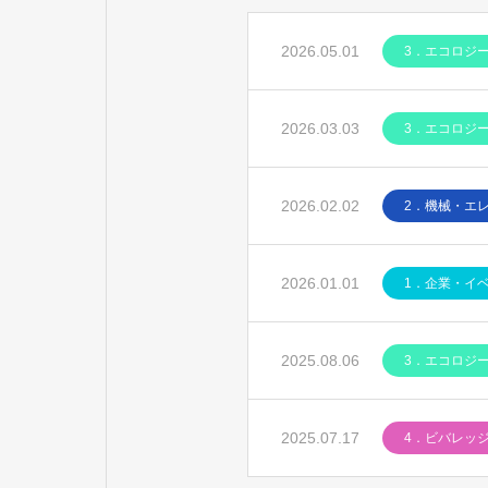
2026.05.01
3．エコロジ
2026.03.03
3．エコロジ
2026.02.02
2．機械・エ
2026.01.01
1．企業・イベ
2025.08.06
3．エコロジ
2025.07.17
4．ビバレッ