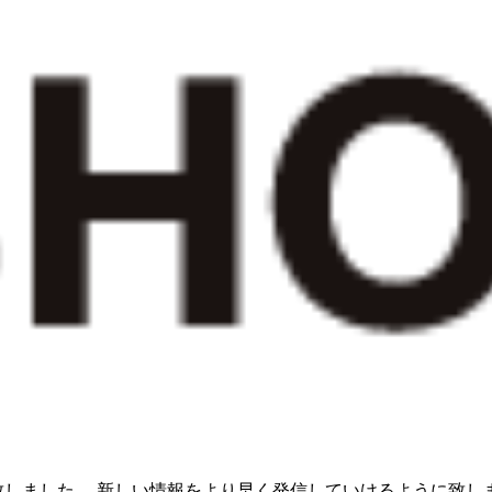
致しました。 新しい情報をより早く発信していけるように致し