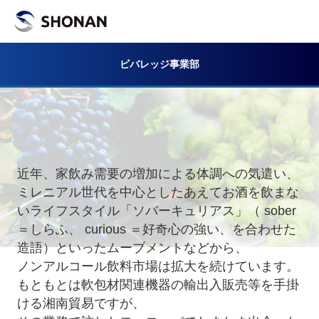
ビバレッジ事業部
近年、家飲み需要の増加による体調への気遣い、
ミレニアル世代を中心としたあえてお酒を飲まな
いライフスタイル「ソバーキュリアス」（ sober
＝しらふ、 curious ＝好奇心の強い、を合わせた
造語）といったムーブメントなどから、
ノンアルコール飲料市場は拡大を続けています。
もともとは軟包材関連機器の輸出入販売等を手掛
ける湘南貿易ですが、