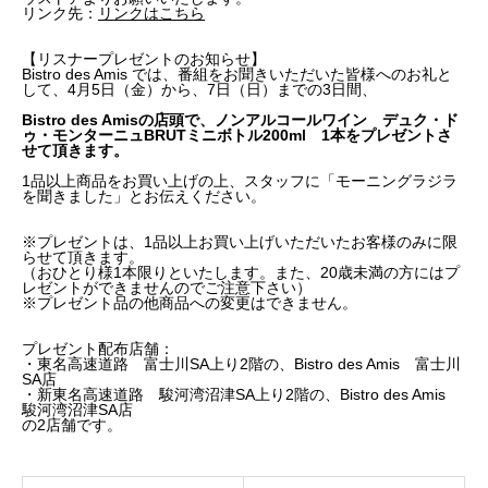
リンク先：
リンクはこちら
【リスナープレゼントのお知らせ】
Bistro des Amis では、番組をお聞きいただいた皆様へのお礼と
して、4月5日（金）から、7日（日）までの3日間、
Bistro des Amisの店頭で、ノンアルコールワイン デュク・ド
ゥ・モンターニュBRUTミニボトル200ml 1本をプレゼントさ
せて頂きます。
1品以上商品をお買い上げの上、スタッフに「モーニングラジラ
を聞きました」とお伝えください。
※プレゼントは、1品以上お買い上げいただいたお客様のみに限
らせて頂きます。
（おひとり様1本限りといたします。また、20歳未満の方にはプ
レゼントができませんのでご注意下さい）
※プレゼント品の他商品への変更はできません。
プレゼント配布店舗：
・東名高速道路 富士川SA上り2階の、Bistro des Amis 富士川
SA店
・新東名高速道路 駿河湾沼津SA上り2階の、Bistro des Amis
駿河湾沼津SA店
の2店舗です。