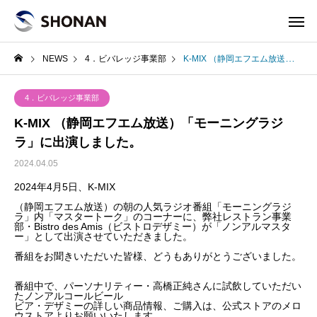
NEWS
4．ビバレッジ事業部
K-MIX （静岡エフエム放送）「モーニングラジラ」に出演しました。
4．ビバレッジ事業部
K-MIX （静岡エフエム放送）「モーニングラジ
ラ」に出演しました。
2024.04.05
2024年4月5日、K-MIX
（静岡エフエム放送）の朝の人気ラジオ番組「モーニングラジ
ラ」内「マスタートーク」のコーナーに、弊社レストラン事業
部・Bistro des Amis（ビストロデザミー）が「ノンアルマスタ
ー」として出演させていただきました。
番組をお聞きいただいた皆様、どうもありがとうございました。
番組中で、パーソナリティー・高橋正純さんに試飲していただい
たノンアルコールビール
ビア・デザミーの詳しい商品情報、ご購入は、公式ストアのメロ
ウストアよりお願いいたします。