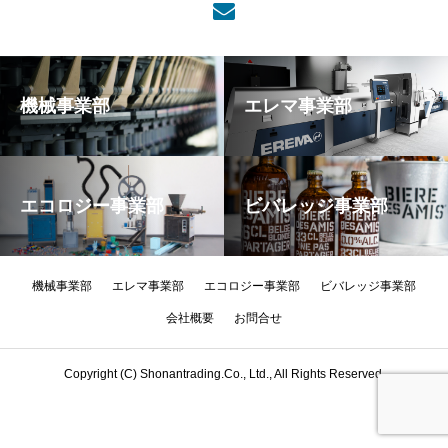
機械事業部
エレマ事業部
エコロジー事業部
ビバレッジ事業部
機械事業部
エレマ事業部
エコロジー事業部
ビバレッジ事業部
会社概要
お問合せ
Copyright (C) Shonantrading.Co., Ltd., All Rights Reserved.