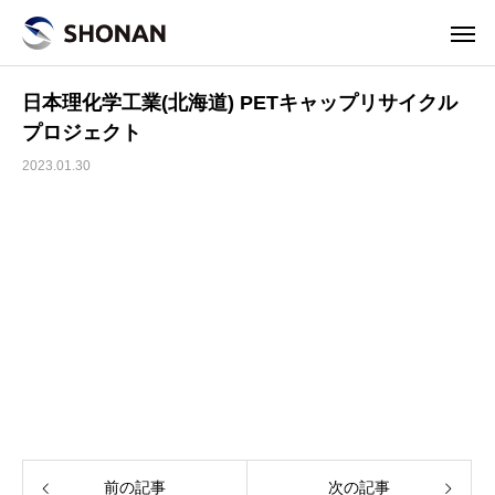
日本理化学工業(北海道) PETキャップリサイクル
プロジェクト
2023.01.30
前の記事
次の記事